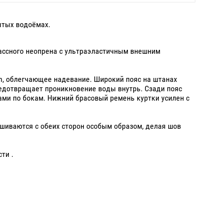
ытых водоёмах.
лассного неопрена с ультраэластичным внешним
n, облегчающее надевание. Широкий пояс на штанах
редотвращает проникновение воды внутрь. Сзади пояс
ми по бокам. Нижний брасовый ремень куртки усилен с
ошиваются с обеих сторон особым образом, делая шов
ти .