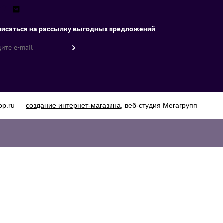
исаться на рассылку выгодных предложений
op.ru —
создание интернет-магазина
, веб-студия Мегагрупп