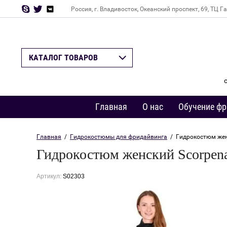
Россия, г. Владивосток, Океанский проспект, 69, ТЦ Г
Назад
КАТАЛОГ ТОВАРОВ
Главная
О нас
Обучение фр
Главная
  /  
Гидрокостюмы для фридайвинга
  /  Гидрокостюм же
Гидрокостюм женский Scorpena
Артикул:
S02303