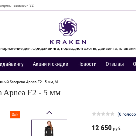
алерея, павильон 32
снаряжение для: фридайвинга, подводной охоты, дайвинга, плавани
идайвингу
Акции и скидки
Новости
Отзывы
О
нский Scorpena Apnea F2 - 5 мм, M
 Apnea F2 - 5 мм
(0 голосо
Sale
12 650
руб.