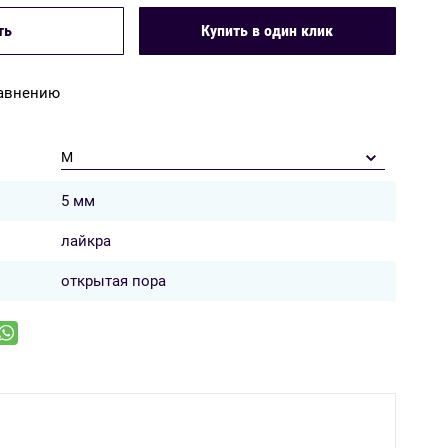
Купить в один клик
ть
равнению
M
5 мм
лайкра
открытая пора