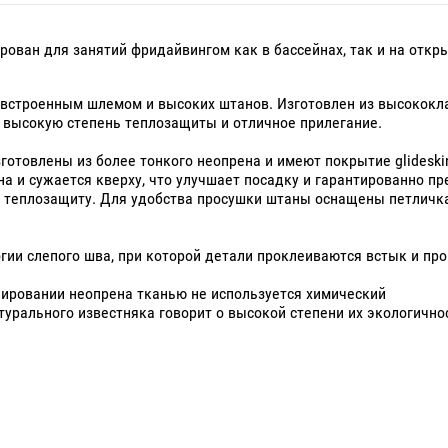
рован для занятий фридайвингом как в бассейнах, так и на откр
о встроенным шлемом и высоких штанов. Изготовлен из высокок
т высокую степень теплозащиты и отличное прилегание.
отовлены из более тонкого неопрена и имеют покрытие glideski
на и сужается кверху, что улучшает посадку и гарантированно п
 теплозащиту. Для удобства просушки штаны оснащены петличка
гии слепого шва, при которой детали проклеиваются встык и пр
нировании неопрена тканью не используется химический
турального известняка говорит о высокой степени их экологичнос