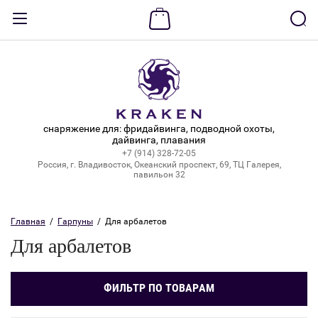
Назад
ВХОД В КАБИНЕТ
Логин:
снаряжение для: фридайвинга, подводной охоты,
дайвинга, плавания
+7 (914) 328-72-05
Пароль:
Россия, г. Владивосток, Океанский проспект, 69, ТЦ Галерея,
павильон 32
Забыли пароль?
Главная
  /  
Гарпуны
  /  Для арбалетов
ВОЙТИ
Для арбалетов
Регистрация
ФИЛЬТР ПО ТОВАРАМ