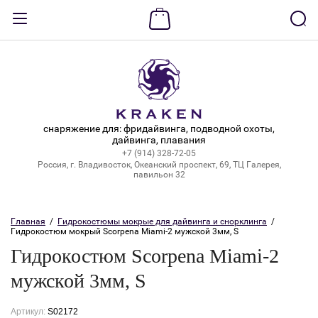
Назад
ВХОД В КАБИНЕТ
Логин:
снаряжение для: фридайвинга, подводной охоты,
дайвинга, плавания
+7 (914) 328-72-05
Пароль:
Россия, г. Владивосток, Океанский проспект, 69, ТЦ Галерея,
павильон 32
Забыли пароль?
Главная
  /  
Гидрокостюмы мокрые для дайвинга и снорклинга
  /  
Гидрокостюм мокрый Scorpena Miami-2 мужской 3мм, S
ВОЙТИ
Гидрокостюм Scorpena Miami-2
Регистрация
мужской 3мм, S
Артикул:
S02172