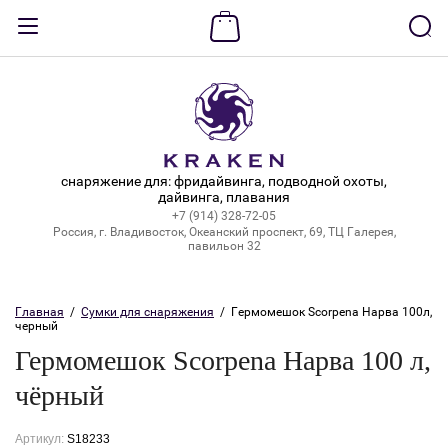
Назад
ВХОД В КАБИНЕТ
Логин:
снаряжение для: фридайвинга, подводной охоты,
дайвинга, плавания
+7 (914) 328-72-05
Пароль:
Россия, г. Владивосток, Океанский проспект, 69, ТЦ Галерея,
павильон 32
Забыли пароль?
Главная
  /  
Сумки для снаряжения
  /  Гермомешок Scorpena Нарва 100л, 
черный
ВОЙТИ
Гермомешок Scorpena Нарва 100 л,
Регистрация
чёрный
Артикул:
S18233