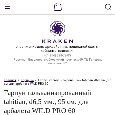
Назад
ВХОД В КАБИНЕТ
Логин:
снаряжение для: фридайвинга, подводной охоты,
дайвинга, плавания
+7 (914) 328-72-05
Пароль:
Россия, г. Владивосток, Океанский проспект, 69, ТЦ Галерея,
павильон 32
Забыли пароль?
Главная
  /  
Гарпуны
  /  Гарпун гальванизированный tahitian, d6,5 мм., 95 
см. для арбалета WILD PRO 60
ВОЙТИ
Гарпун гальванизированный
Регистрация
tahitian, d6,5 мм., 95 см. для
арбалета WILD PRO 60