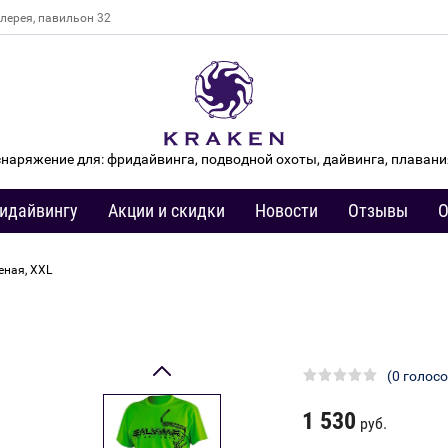
алерея, павильон 32
снаряжение для: фридайвинга, подводной охоты, дайвинга, плавани
идайвингу
Акции и скидки
Новости
Отзывы
О
леная, XXL
(0 голосо
1 530
руб.