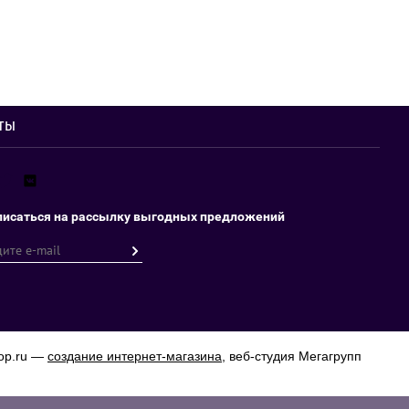
ты
исаться на рассылку выгодных предложений
op.ru —
создание интернет-магазина
, веб-студия Мегагрупп