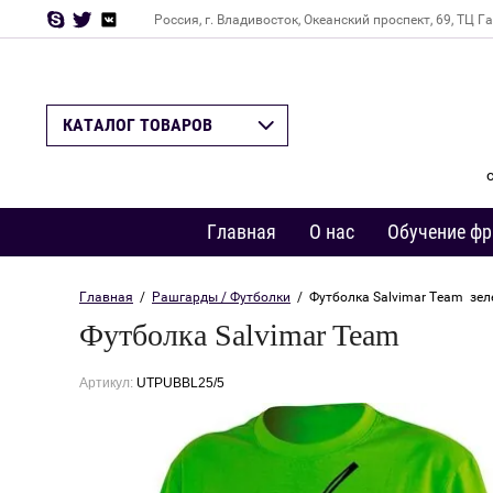
Россия, г. Владивосток, Океанский проспект, 69, ТЦ Г
Назад
КАТАЛОГ ТОВАРОВ
Главная
О нас
Обучение фр
Главная
  /  
Рашгарды / Футболки
  /  Футболка Salvimar Team  зе
Футболка Salvimar Team
Артикул:
UTPUBBL25/5