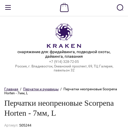
Назад
ВХОД В КАБИНЕТ
Логин:
снаряжение для: фридайвинга, подводной охоты,
дайвинга, плавания
+7 (914) 328-72-05
Пароль:
Россия, г. Владивосток, Океанский проспект, 69, ТЦ Галерея,
павильон 32
Забыли пароль?
Главная
  /  
Перчатки и рукавицы
  /  Перчатки неопреновые Scorpena 
Horten - 7мм, L
ВОЙТИ
Перчатки неопреновые Scorpena
Регистрация
Horten - 7мм, L
Артикул:
S05244