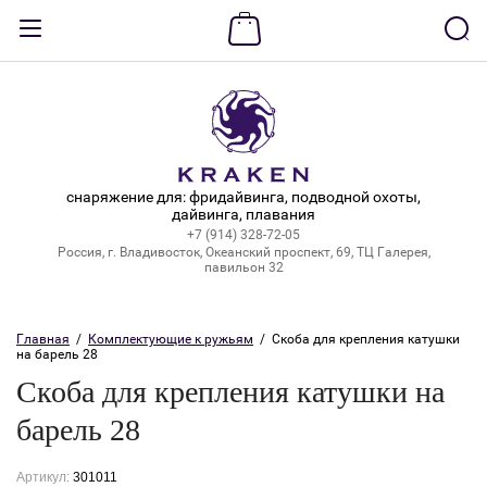
Назад
ВХОД В КАБИНЕТ
Логин:
снаряжение для: фридайвинга, подводной охоты,
дайвинга, плавания
+7 (914) 328-72-05
Пароль:
Россия, г. Владивосток, Океанский проспект, 69, ТЦ Галерея,
павильон 32
Забыли пароль?
Главная
  /  
Комплектующие к ружьям
  /  Скоба для крепления катушки 
на барель 28
ВОЙТИ
Скоба для крепления катушки на
Регистрация
барель 28
Артикул:
301011