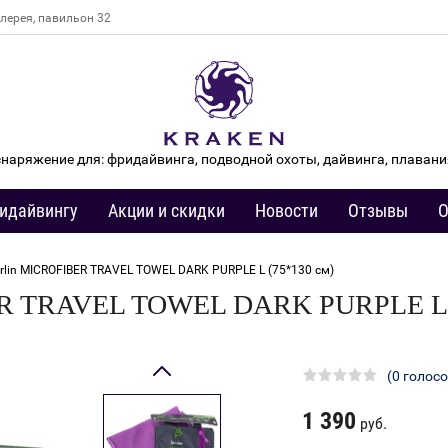
алерея, павильон 32
снаряжение для: фридайвинга, подводной охоты, дайвинга, плавани
идайвингу
Акции и скидки
Новости
Отзывы
О
arlin MICROFIBER TRAVEL TOWEL DARK PURPLE L (75*130 см)
ER TRAVEL TOWEL DARK PURPLE L (
(0 голосо
1 390
руб.