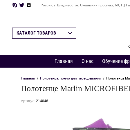
Россия, г. Владивосток, Океанский проспект, 69, ТЦ Г
Назад
КАТАЛОГ ТОВАРОВ
Главная
О нас
Обучение фр
Главная
  /  
Полотенца, пончо для переодевания
  /  Полотенце M
Полотенце Marlin MICROFIB
Артикул:
214046