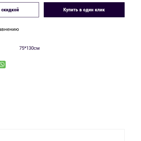
Купить в один клик
 скидкой
равнению
75*130см