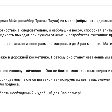
Марлин Майкрофайбер Трэвэл Тауэл) из микрофибры - это идеальн
отностью, а, следовательно, и небольшим весом, способная впит
 жидкость выходит при ручном отжиме, и потребуется считанное 
внении с аналогичного размера махровым до 5 раз меньше. Мат
даже в дорожной косметичке. Поэтому оно станет незаменимым а
его износоустойчивость. Оно не боится многократных стирок и 
проницаемом чехле со вставкой вентилируемых сетчатых элемен
ли подвеса.
брать необходимый и удобный для Вас размер!