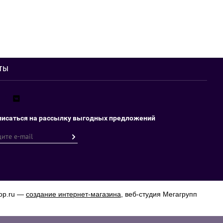
ты
исаться на рассылку выгодных предложений
op.ru —
создание интернет-магазина
, веб-студия Мегагрупп