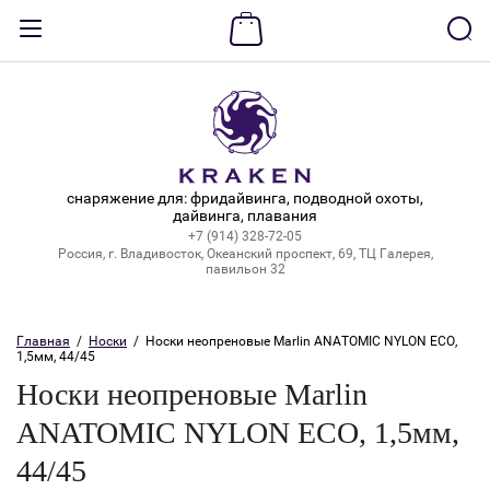
Назад
ВХОД В КАБИНЕТ
Логин:
снаряжение для: фридайвинга, подводной охоты,
дайвинга, плавания
+7 (914) 328-72-05
Пароль:
Россия, г. Владивосток, Океанский проспект, 69, ТЦ Галерея,
павильон 32
Забыли пароль?
Главная
  /  
Носки
  /  Носки неопреновые Marlin ANATOMIC NYLON ECO, 
1,5мм, 44/45
ВОЙТИ
Носки неопреновые Marlin
Регистрация
ANATOMIC NYLON ECO, 1,5мм,
44/45