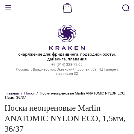
Назад
ВХОД В КАБИНЕТ
Логин:
снаряжение для: фридайвинга, подводной охоты,
дайвинга, плавания
+7 (914) 328-72-05
Пароль:
Россия, г. Владивосток, Океанский проспект, 69, ТЦ Галерея,
павильон 32
Забыли пароль?
Главная
  /  
Носки
  /  Носки неопреновые Marlin ANATOMIC NYLON ECO, 
1,5мм, 36/37
ВОЙТИ
Носки неопреновые Marlin
Регистрация
ANATOMIC NYLON ECO, 1,5мм,
36/37