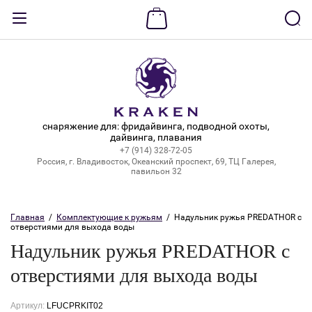
Назад
ВХОД В КАБИНЕТ
Логин:
снаряжение для: фридайвинга, подводной охоты,
дайвинга, плавания
+7 (914) 328-72-05
Пароль:
Россия, г. Владивосток, Океанский проспект, 69, ТЦ Галерея,
павильон 32
Забыли пароль?
Главная
  /  
Комплектующие к ружьям
  /  Надульник ружья PREDATHOR с 
отверстиями для выхода воды
ВОЙТИ
Надульник ружья PREDATHOR с
Регистрация
отверстиями для выхода воды
Артикул:
LFUCPRKIT02