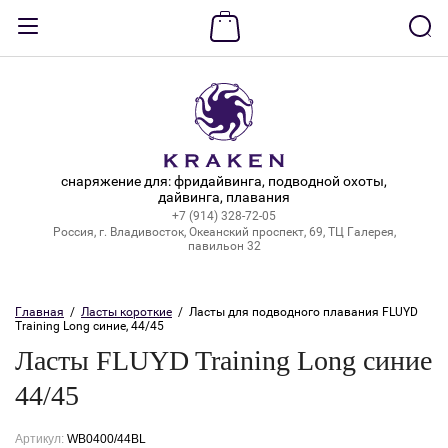
Назад
ВХОД В КАБИНЕТ
Логин:
снаряжение для: фридайвинга, подводной охоты,
дайвинга, плавания
+7 (914) 328-72-05
Пароль:
Россия, г. Владивосток, Океанский проспект, 69, ТЦ Галерея,
павильон 32
Забыли пароль?
Главная
  /  
Ласты короткие
  /  Ласты для подводного плавания FLUYD 
Training Long синие, 44/45
ВОЙТИ
Ласты FLUYD Training Long синие
Регистрация
44/45
Артикул:
WB0400/44BL