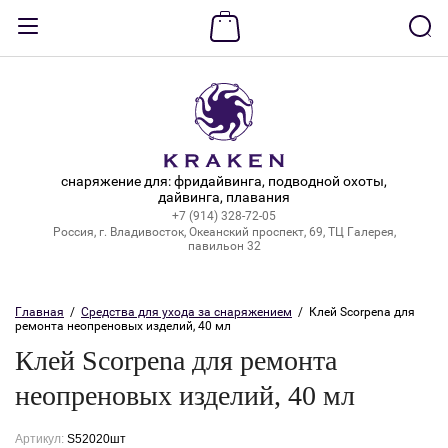
Назад
ВХОД В КАБИНЕТ
Логин:
снаряжение для: фридайвинга, подводной охоты,
дайвинга, плавания
+7 (914) 328-72-05
Пароль:
Россия, г. Владивосток, Океанский проспект, 69, ТЦ Галерея,
павильон 32
Забыли пароль?
Главная
  /  
Средства для ухода за снаряжением
  /  Клей Scorpena для 
ремонта неопреновых изделий, 40 мл
ВОЙТИ
Клей Scorpena для ремонта
Регистрация
неопреновых изделий, 40 мл
Артикул:
S52020шт