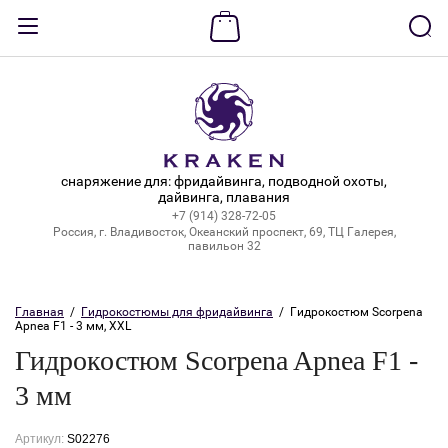
Назад
ВХОД В КАБИНЕТ
Логин:
снаряжение для: фридайвинга, подводной охоты,
дайвинга, плавания
+7 (914) 328-72-05
Пароль:
Россия, г. Владивосток, Океанский проспект, 69, ТЦ Галерея,
павильон 32
Забыли пароль?
Главная
  /  
Гидрокостюмы для фридайвинга
  /  Гидрокостюм Scorpena 
Apnea F1 - 3 мм, XXL
ВОЙТИ
Гидрокостюм Scorpena Apnea F1 -
Регистрация
3 мм
Артикул:
S02276