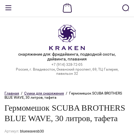
Назад
ВХОД В КАБИНЕТ
Логин:
снаряжение для: фридайвинга, подводной охоты,
дайвинга, плавания
+7 (914) 328-72-05
Пароль:
Россия, г. Владивосток, Океанский проспект, 69, ТЦ Галерея,
павильон 32
Забыли пароль?
Главная
  /  
Сумки для снаряжения
  /  Гермомешок SCUBA BROTHERS 
BLUE WAVE, 30 литров, тафета
ВОЙТИ
Гермомешок SCUBA BROTHERS
Регистрация
BLUE WAVE, 30 литров, тафета
Артикул:
bluewavesb30