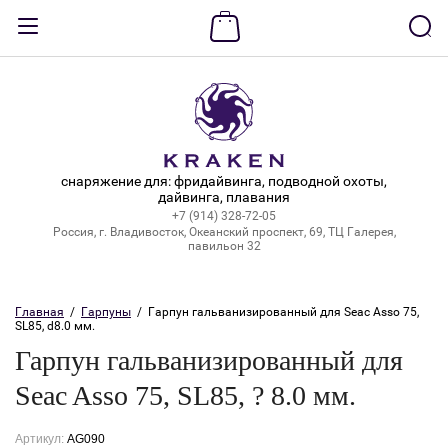
Назад
ВХОД В КАБИНЕТ
Логин:
снаряжение для: фридайвинга, подводной охоты,
дайвинга, плавания
+7 (914) 328-72-05
Пароль:
Россия, г. Владивосток, Океанский проспект, 69, ТЦ Галерея,
павильон 32
Забыли пароль?
Главная
  /  
Гарпуны
  /  Гарпун гальванизированный для Seac Asso 75, 
SL85, d8.0 мм.
ВОЙТИ
Гарпун гальванизированный для
Регистрация
Seac Asso 75, SL85, ? 8.0 мм.
Артикул:
AG090